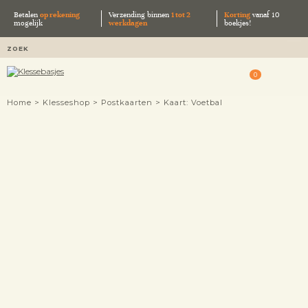
Betalen
op rekening
Verzending binnen
1 tot 2
Korting
vanaf 10
mogelijk
werkdagen
boekjes!
0
Home
>
Klesseshop
>
Postkaarten
> Kaart: Voetbal