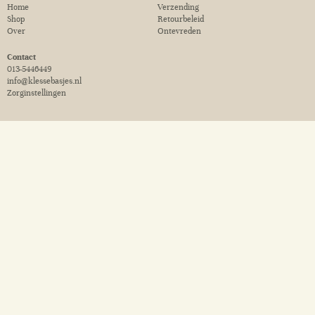
Home
Verzending
Shop
Retourbeleid
Over
Ontevreden
Contact
013-5446449
info@klessebasjes.nl
Zorginstellingen
De naam Klessebasjes
Klessebasjes is een verbastering van de woorden ‘Klessebesjes’ en ‘Seba’. Een
‘klessebesje’ is een afgeleide van het werkwoord ‘klessebessen’... wat voor
babbelen, keuvelen of kwebbelen staat. Een ‘klessebesje’ staat dan voor een
‘babbeltje’ of een ‘kletsje’. Seba is de naam van mijn mama. Ik vind het mooi om
haar op deze manier te eren.
Copyright 2020 © | KvK: 64315363 | BTW: NL001784644B22 |
Algemene
voorwaarden
|
Privacy verklaring
|
Disclaimer