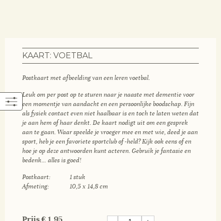
KAART: VOETBAL
Postkaart met afbeelding van een leren voetbal.
Leuk om per post op te sturen naar je naaste met dementie voor
een momentje van aandacht en een persoonlijke boodschap. Fijn
als fysiek contact even niet haalbaar is en toch te laten weten dat
je aan hem of haar denkt. De kaart nodigt uit om een gesprek
aan te gaan. Waar speelde je vroeger mee en met wie, deed je aan
sport, heb je een favoriete sportclub of -held? Kijk ook eens of en
hoe je op deze antwoorden kunt acteren. Gebruik je fantasie en
bedenk… alles is goed!
Postkaart: 1 stuk
Afmeting: 10,5 x 14,8 cm
Prijs
€
1,95