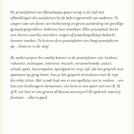
De praatplaten van Klessebasjes gaan terug in de tijd met
afbeeldingen die aansluiten bij de belevingswereld van ouderen. Ze
zorgen voor een feest van herkenning en geven aanleiding tot gezellige
(groeps) gesprekken. Iedereen kan meedoen. Elke praatplaat bevat
een thema waarbij meerdere vragen of (woord) spelletjes bedacht
kunnen worden. Zo leveren deze praatplaten een hoop praatplezier
op… thuis en in de zorg!
.
De onderwerpen die voorbij komen in de praatplaten zijn: keuken,
vakantie, uitstapjes, interieur, muziek, verzamelwoede, auto’s,
school, sport, buitenspelen, speelgoed en vrije tijd. Als het gesprek niet
spontaan op gang komt, kun je het gesprek stimuleren met de tips
die erbij zitten. Het is ook leuk om er een spelletje van te maken… wie
kan een keukengerei benoemen, wie kent er een sport met een B, M
of P, wie kan er iets groens of blauws aanwijzen? En gebruik vooral je
fantasie… alles is goed.