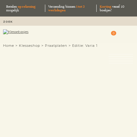
Betalen
op rekening
Verzending binnen
1 tot 2
Korting
vanaf 10
mogelijk
werkdagen
boekjes!
0
Home
>
Klesseshop
>
Praatplaten
> Editie: Varia 1