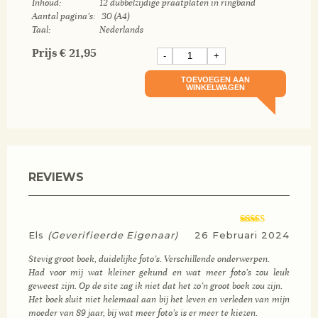
Inhoud: 12 dubbelzijdige praatplaten in ringband
Aantal pagina’s: 30 (A4)
Taal: Nederlands
Prijs
€
21,95
-
+
TOEVOEGEN AAN
WINKELWAGEN
REVIEWS
Gewaardeerd
Els
(geverifieerde Eigenaar)
26 Februari 2024
4
uit 5
Stevig groot boek, duidelijke foto’s. Verschillende onderwerpen.
Had voor mij wat kleiner gekund en wat meer foto’s zou leuk
geweest zijn. Op de site zag ik niet dat het zo’n groot boek zou zijn.
Het boek sluit niet helemaal aan bij het leven en verleden van mijn
moeder van 89 jaar, bij wat meer foto’s is er meer te kiezen.