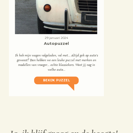
29 januari 2024
Autopuzzel
Ik heb mijn wagen volgeladen, vol met… Altijd gek op auto’s
geweest? Dan hebben we een leuke puzzel met merken en
modellen van vroeger… echte klassiekers. Weet jij nog in
welke auto…
BEKIJK PUZZEL