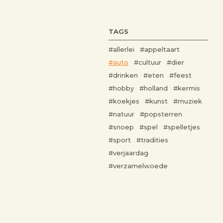
TAGS
#allerlei
#appeltaart
#auto
#cultuur
#dier
#drinken
#eten
#feest
#hobby
#holland
#kermis
#koekjes
#kunst
#muziek
#natuur
#popsterren
#snoep
#spel
#spelletjes
#sport
#tradities
#verjaardag
#verzamelwoede