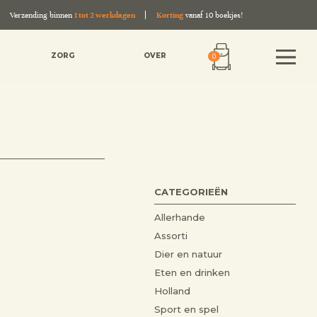
Verzending binnen
1 tot 2 werkdagen
Korting
vanaf 10 boekjes!
ZORG
OVER
0
CATEGORIEËN
Allerhande
Assorti
Dier en natuur
Eten en drinken
Holland
Sport en spel