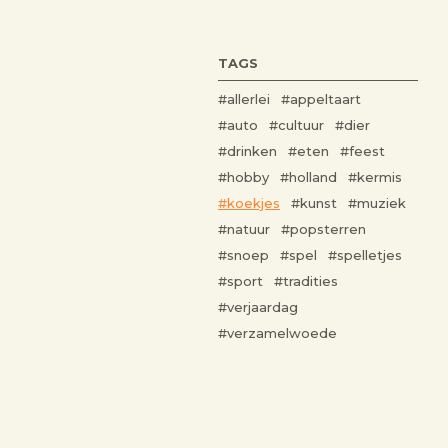
TAGS
#allerlei
#appeltaart
#auto
#cultuur
#dier
#drinken
#eten
#feest
#hobby
#holland
#kermis
#koekjes
#kunst
#muziek
#natuur
#popsterren
#snoep
#spel
#spelletjes
#sport
#tradities
#verjaardag
#verzamelwoede