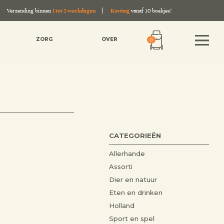
Verzending binnen
1 tot 2 werkdagen
Korting
vanaf 10 boekjes!
ZORG
OVER
0
CATEGORIEËN
Allerhande
Assorti
Dier en natuur
Eten en drinken
Holland
Sport en spel