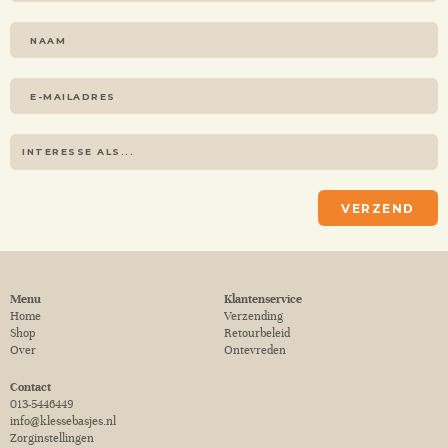
VERZEND
Menu
Klantenservice
Home
Verzending
Shop
Retourbeleid
Over
Ontevreden
Contact
013-5446449
info@klessebasjes.nl
Zorginstellingen