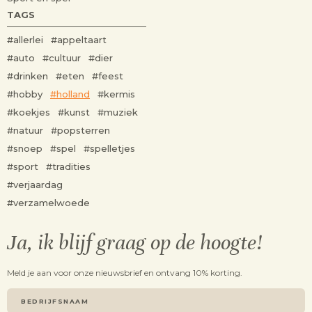
TAGS
#allerlei
#appeltaart
#auto
#cultuur
#dier
#drinken
#eten
#feest
#hobby
#holland
#kermis
#koekjes
#kunst
#muziek
#natuur
#popsterren
#snoep
#spel
#spelletjes
#sport
#tradities
#verjaardag
#verzamelwoede
Ja, ik blijf graag op de hoogte!
Meld je aan voor onze nieuwsbrief en ontvang 10% korting.