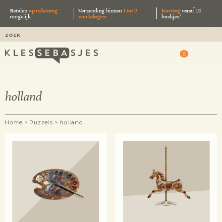
Betalen
op rekening
Verzending binnen
1 tot 2
Korting
vanaf 10
mogelijk
werkdagen
boekjes!
0
holland
>
>
Home
Puzzels
holland