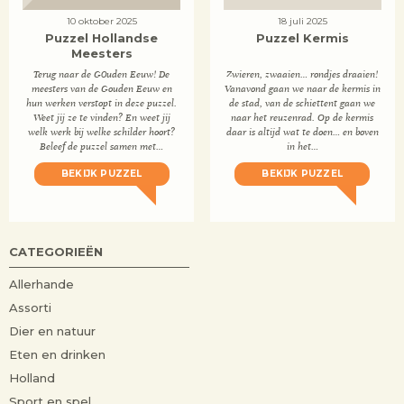
10 oktober 2025
18 juli 2025
Puzzel Hollandse
Puzzel Kermis
Meesters
Terug naar de G0uden Eeuw! De
Zwieren, zwaaien… rondjes draaien!
meesters van de Gouden Eeuw en
Vanavond gaan we naar de kermis in
hun werken verstopt in deze puzzel.
de stad, van de schiettent gaan we
Weet jij ze te vinden? En weet jij
naar het reuzenrad. Op de kermis
welk werk bij welke schilder hoort?
daar is altijd wat te doen… en boven
Beleef de puzzel samen met…
in het…
BEKIJK PUZZEL
BEKIJK PUZZEL
CATEGORIEËN
Allerhande
Assorti
Dier en natuur
Eten en drinken
Holland
Sport en spel