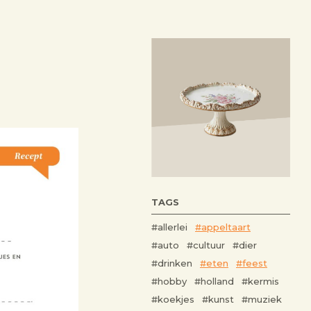
TAGS
#allerlei
#appeltaart
#auto
#cultuur
#dier
#drinken
#eten
#feest
#hobby
#holland
#kermis
#koekjes
#kunst
#muziek