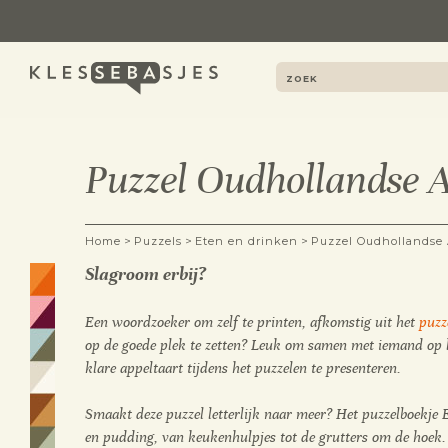
Puzzel Oudhollandse 
>
>
>
Home
Puzzels
Eten en drinken
Puzzel Oudhollandse 
Slagroom erbij?
Een woordzoeker om zelf te printen, afkomstig uit het
puzz
op de goede plek te zetten? Leuk om samen met iemand op l
klare appeltaart tijdens het puzzelen te presenteren.
Smaakt deze puzzel letterlijk naar meer? Het puzzelboekje 
en pudding, van keukenhulpjes tot de grutters om de hoek.