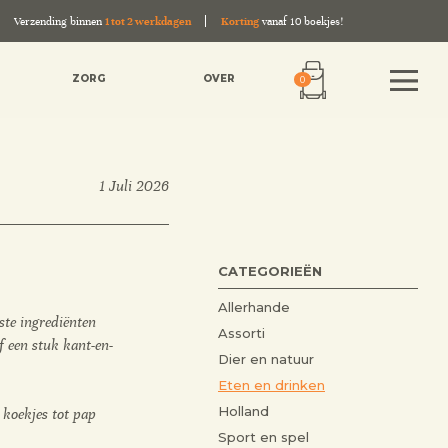
Verzending binnen
1 tot 2 werkdagen
Korting
vanaf 10 boekjes!
ZORG
OVER
0
1 Juli 2026
CATEGORIEËN
Allerhande
iste ingrediënten
Assorti
 een stuk kant-en-
Dier en natuur
Eten en drinken
Holland
 koekjes tot pap
Sport en spel